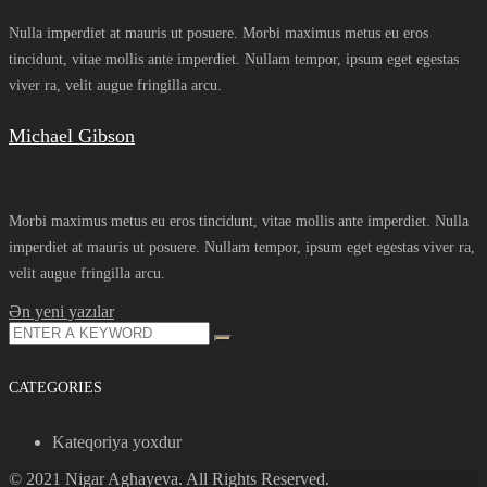
Nulla imperdiet at mauris ut posuere. Morbi maximus metus eu eros
tincidunt, vitae mollis ante imperdiet. Nullam tempor, ipsum eget egestas
viver ra, velit augue fringilla arcu.
Michael Gibson
Morbi maximus metus eu eros tincidunt, vitae mollis ante imperdiet. Nulla
imperdiet at mauris ut posuere. Nullam tempor, ipsum eget egestas viver ra,
velit augue fringilla arcu.
Yazı
Ən yeni yazılar
Search
naviqasiyası
for:
CATEGORIES
Kateqoriya yoxdur
© 2021 Nigar Aghayeva. All Rights Reserved.