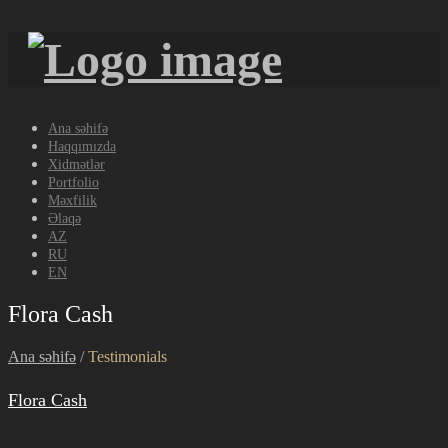
Skip
Nigar
to
content
Aghaye
Ana səhifə
Haqqımızda
Xidmətlər
Portfolio
Məxfilik
Əlaqə
AZ
RU
EN
Flora Cash
Ana səhifə
/
Testimonials
Flora Cash